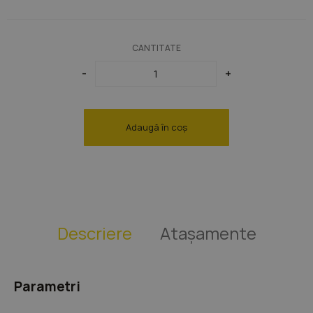
Lămpi maro
Lămpi din cupru
CANTITATE
-
+
Adaugă în coș
Descriere
Atașamente
Parametri