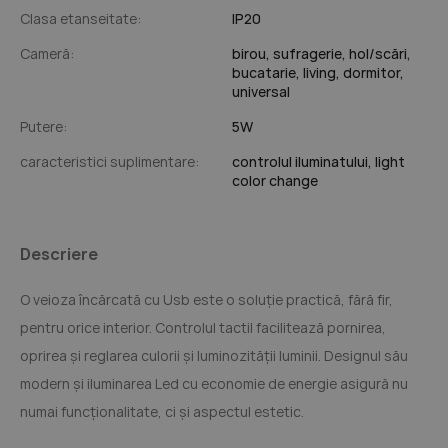
Clasa etanseitate:
IP20
Cameră:
birou,
sufragerie,
hol/scări,
bucatarie,
living,
dormitor,
universal
Putere:
5W
caracteristici suplimentare:
controlul iluminatului,
light
color change
Descriere
O veioza încărcată cu Usb este o soluție practică, fără fir,
pentru orice interior. Controlul tactil facilitează pornirea,
oprirea și reglarea culorii și luminozității luminii. Designul său
modern și iluminarea Led cu economie de energie asigură nu
numai funcționalitate, ci și aspectul estetic.