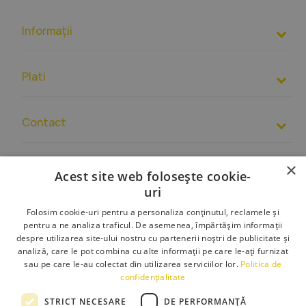
Informaţii
Plati
Contact
+40 312294640
×
RON
– RO67
RNCB
0093 1757 8071 0001
9:00 – 17:00
Acest site web folosește cookie-
Regulament
De asemenea, puteți lua legătura cu noi prin
formular de
uri
Despre Noi
contact
.
Folosim cookie-uri pentru a personaliza conținutul, reclamele și
Serviciul clienți:
birou@toolight.ro
Livrare
pentru a ne analiza traficul. De asemenea, împărtășim informații
despre utilizarea site-ului nostru cu partenerii noștri de publicitate și
Retururi si reclamatii
analiză, care le pot combina cu alte informații pe care le-ați furnizat
sau pe care le-au colectat din utilizarea serviciilor lor.
Politica de
Plati
confidențialitate
Contact
STRICT NECESARE
DE PERFORMANȚĂ